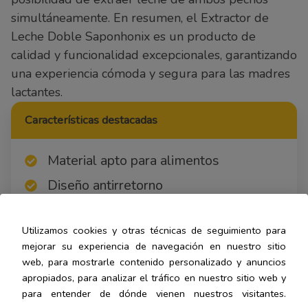
simultáneamente. En resumen, el Extractor de
Leche Doble Saponhonix es un producto de
calidad y funcionalidad excepcionales, garantizando
una experiencia cómoda y segura para las madres
lactantes.
Características destacadas
Material apto para alimentos
Diseño antirretorno
Carga USB
Utilizamos cookies y otras técnicas de seguimiento para
Pantalla táctil LED
mejorar su experiencia de navegación en nuestro sitio
Portátil
web, para mostrarle contenido personalizado y anuncios
apropiados, para analizar el tráfico en nuestro sitio web y
Silencioso
para entender de dónde vienen nuestros visitantes.