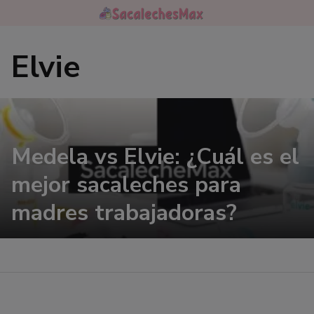
Saltar
al
contenido
Elvie
Medela vs Elvie: ¿Cuál es el
mejor sacaleches para
madres trabajadoras?