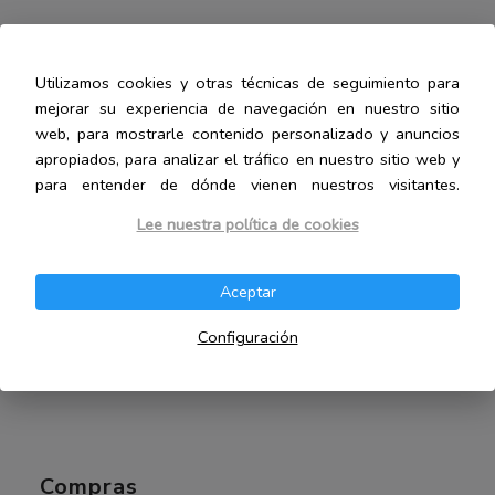
Legal
Aviso legal
Utilizamos cookies y otras técnicas de seguimiento para
Política de cookies
mejorar su experiencia de navegación en nuestro sitio
Política de privacidad
web, para mostrarle contenido personalizado y anuncios
Afiliados de Amazon
apropiados, para analizar el tráfico en nuestro sitio web y
para entender de dónde vienen nuestros visitantes.
Lee nuestra política de cookies
Contacto
Aceptar
Configuración
Hablemos
Compras