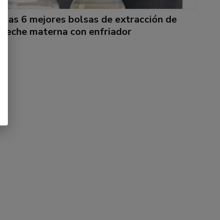
Las 6 mejores bolsas de extracción de
leche materna con enfriador