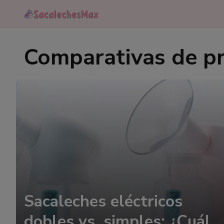
Saltar
al
contenido
Comparativas de p
Sacaleches eléctricos
dobles vs. simples: ¿Cuál