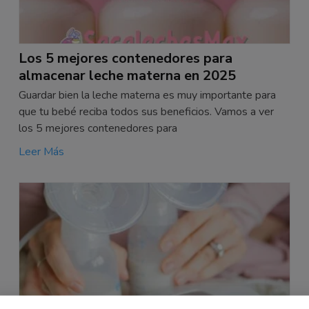
Los 5 mejores contenedores para
almacenar leche materna en 2025
Guardar bien la leche materna es muy importante para
que tu bebé reciba todos sus beneficios. Vamos a ver
los 5 mejores contenedores para
Leer Más