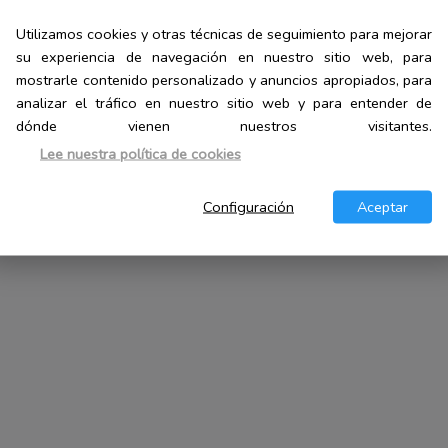
Utilizamos cookies y otras técnicas de seguimiento para mejorar
Lo mejor en pulverizadores para
su experiencia de navegación en nuestro sitio web, para
sacaleches: 6 productos destacados en la
mostrarle contenido personalizado y anuncios apropiados, para
categoría de «pulverizador para
analizar el tráfico en nuestro sitio web y para entender de
extracción de leche materna
dónde vienen nuestros visitantes.
Lee nuestra política de cookies
Configuración
Aceptar