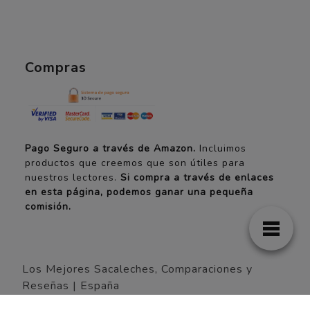
Compras
Pago Seguro a través de Amazon.
Incluimos
productos que creemos que son útiles para
nuestros lectores.
Si compra a través de enlaces
en esta página, podemos ganar una pequeña
comisión.
Los Mejores Sacaleches, Comparaciones y
Reseñas | España