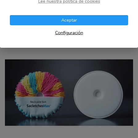
Lee nuestra política de cookies
El mercado español ofrece variedad de discos
absorbentes reutilizables y desechables. Estas
Aceptar
opciones cubren distintas necesidades y
Configuración
presupuestos. Promueven
productos menstruales
económicos
y reducen residuos sanitarios.