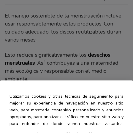
El manejo sostenible de la menstruación incluye
usar responsablemente estos productos. Con
cuidado adecuado, los discos reutilizables duran
varios meses.
Esto reduce significativamente los
desechos
menstruales
. Así, contribuyes a una maternidad
más ecológica y responsable con el medio
ambiente.
Utilizamos cookies y otras técnicas de seguimiento para
Principales marcas y
mejorar su experiencia de navegación en nuestro sitio
web, para mostrarle contenido personalizado y anuncios
opciones disponibles en
apropiados, para analizar el tráfico en nuestro sitio web y
para entender de dónde vienen nuestros visitantes.
el mercado