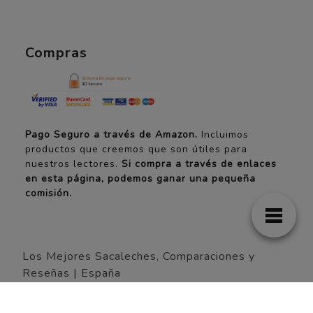
Compras
Pago Seguro a través de Amazon.
Incluimos
productos que creemos que son útiles para
nuestros lectores.
Si compra a través de enlaces
en esta página, podemos ganar una pequeña
comisión.
Los Mejores Sacaleches, Comparaciones y
Reseñas | España