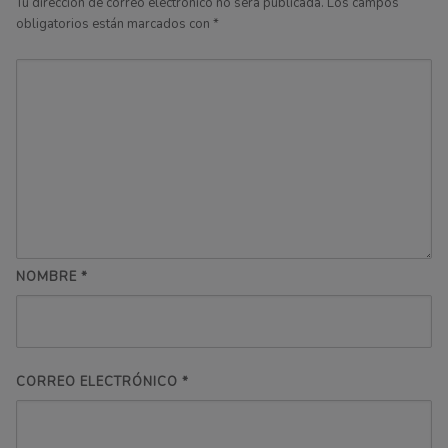
Tu dirección de correo electrónico no será publicada.
Los campos
obligatorios están marcados con
*
NOMBRE
*
CORREO ELECTRÓNICO
*