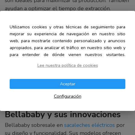
son ideales para maximizar la producción. También
ayudan a optimizar el tiempo de extracción.
Utilizamos cookies y otras técnicas de seguimiento para
Principales marcas y sus
mejorar su experiencia de navegación en nuestro sitio
web, para mostrarle contenido personalizado y anuncios
tecnologías distintivas
apropiados, para analizar el tráfico en nuestro sitio web y
para entender de dónde vienen nuestros visitantes.
El mercado de sacaleches ofrece innovaciones
Lee nuestra política de cookies
tecnológicas impresionantes. Varias marcas
destacan por crear
ahorradores de leche materna
Aceptar
eficientes. Estas empresas se esfuerzan por brindar
comodidad a las madres.
Configuración
Bellababy y sus innovaciones
Bellababy sobresale en
sacaleches eléctricos
por
su diseño y funcionalidad. Sus modelos ofrecen