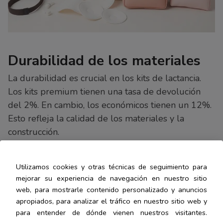
Durabilidad de los materiales
La durabilidad es crucial en los kits de lactancia.
Los kits premium tienen una tasa de devolución
del 2%. En cambio, los económicos tienen un 12%.
Esto refleja la calidad de los materiales y la
construcción.
Kits
Utilizamos cookies y otras técnicas de seguimiento para
Característica
Económicos
Kits Premium
mejorar su experiencia de navegación en nuestro sitio
web, para mostrarle contenido personalizado y anuncios
30-50%
Mayor inversión
Costo
apropiados, para analizar el tráfico en nuestro sitio web y
menos
inicial
para entender de dónde vienen nuestros visitantes.