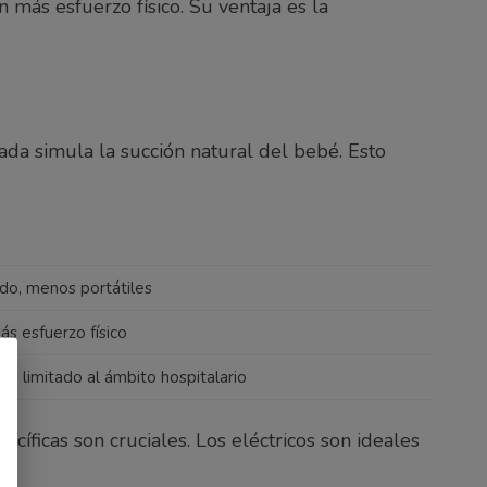
ás esfuerzo físico. Su ventaja es la
ada simula la succión natural del bebé. Esto
do, menos portátiles
s esfuerzo físico
uso limitado al ámbito hospitalario
íficas son cruciales. Los eléctricos son ideales