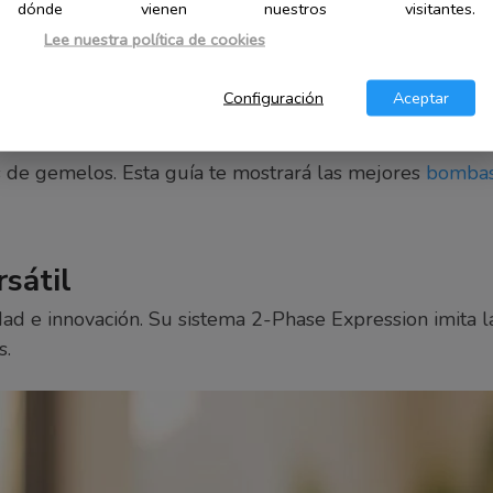
dónde vienen nuestros visitantes.
Lee nuestra política de cookies
s: Comparativa de las mejo
Configuración
Aceptar
es de gemelos. Esta guía te mostrará las mejores
bombas 
sátil
ad e innovación. Su sistema 2-Phase Expression imita la
s.