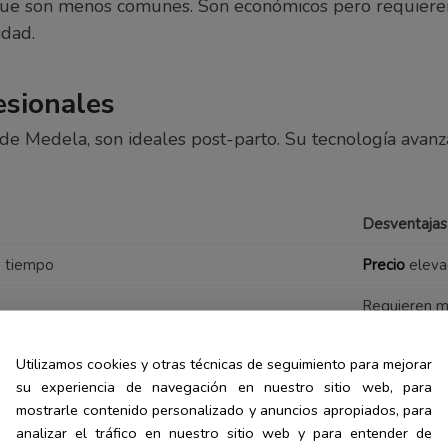
que son menos comunes. Son económicos pero requieren m
idad.
esionales
de Medela, son ideales post-parto. Su tecnología avanz
Desventajas
e tiempo
Precio
eleva
Requieren má
para inicio de lactancia
Alto costo, 
Utilizamos cookies y otras técnicas de seguimiento para mejorar
su experiencia de navegación en nuestro sitio web, para
ores personales. El uso, presupuesto y necesidades espec
mostrarle contenido personalizado y anuncios apropiados, para
ara ocasiones puntuales.
analizar el tráfico en nuestro sitio web y para entender de