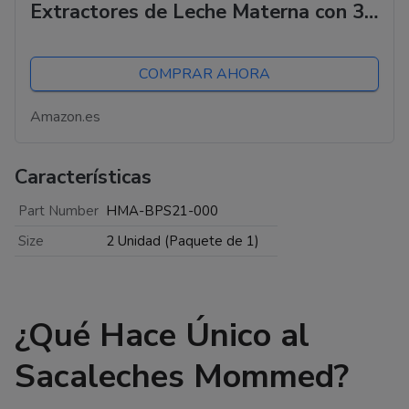
Extractores de Leche Materna con 3
modos y 12 potencias, Manos Libres
de diseño a prueba de fugas, 27mm,
COMPRAR AHORA
incluye 24mm...
Amazon.es
Características
Part Number
HMA-BPS21-000
Size
2 Unidad (Paquete de 1)
¿Qué Hace Único al
Sacaleches Mommed?