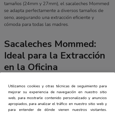
tamaños (24mm y 27mm), el sacaleches Mommed
se adapta perfectamente a diversos tamaños de
seno, asegurando una extracción eficiente y
cómoda para todas las madres.
Sacaleches Mommed:
Ideal para la Extracción
en la Oficina
Gracias a su diseño liviano y que no requiere
Utilizamos cookies y otras técnicas de seguimiento para
cables ni enchufes, el sacaleches Mommed es
mejorar su experiencia de navegación en nuestro sitio
perfecto para las madres que necesitan extraer
web, para mostrarle contenido personalizado y anuncios
leche en la oficina o en movimiento.
apropiados, para analizar el tráfico en nuestro sitio web y
para entender de dónde vienen nuestros visitantes.