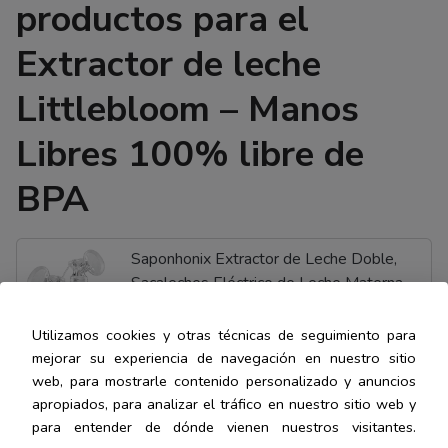
productos para el
Extractor de leche
Littlebloom – Manos
Libres 100% libre de
BPA
Saponhonix Extractor de Leche Doble,
Sacaleches Eléctrico de Leche Materna
Electrico Carga USB con Pantalla Táctil
4.0
LED, PortáTil Silencioso Saca Leche...
Utilizamos cookies y otras técnicas de seguimiento para
mejorar su experiencia de navegación en nuestro sitio
COMPRAR AHORA
web, para mostrarle contenido personalizado y anuncios
apropiados, para analizar el tráfico en nuestro sitio web y
Amazon.es
para entender de dónde vienen nuestros visitantes.