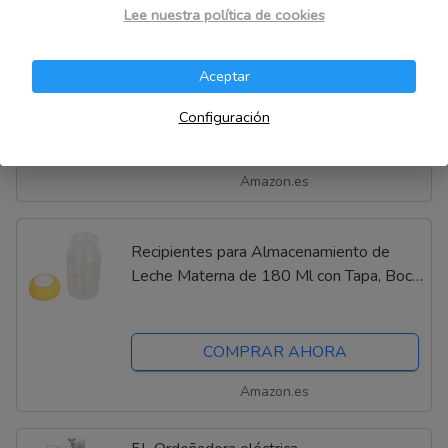
Lee nuestra política de cookies
Philips Avent Extractor de leche manual:
sacaleches sin BPA, extracción sencilla
con una sola mano (modelo SCF430/01)
Aceptar
4.0
Configuración
COMPRAR AHORA
Amazon.es
Recipientes para Almacenamiento de
Leche Materna de 180 Ml con Tapa, Boca
Ancha - Colección de Vidrio, Prevención
de Presión Negativa - Diseño Versátil,
para...
COMPRAR AHORA
Amazon.es