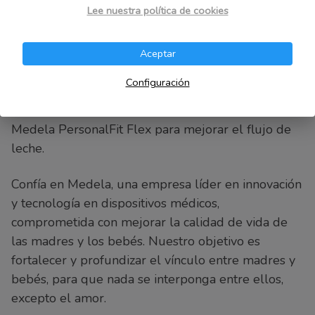
Lee nuestra política de cookies
botones.
Con su formato compacto y funcionamiento
Aceptar
silencioso, el Solo también es perfecto para llevar
Configuración
contigo a donde quieras. Incluye una batería
recargable integrada y un protector mamario
Medela PersonalFit Flex para mejorar el flujo de
leche.
Confía en Medela, una empresa líder en innovación
y tecnología en dispositivos médicos,
comprometida con mejorar la calidad de vida de
las madres y los bebés. Nuestro objetivo es
fortalecer y profundizar el vínculo entre madres y
bebés, para que nada se interponga entre ellos,
excepto el amor.