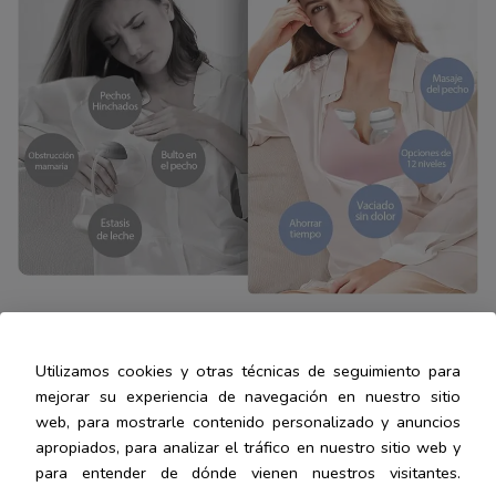
Sus embudos ovalados con borde flexible y
Utilizamos cookies y otras técnicas de seguimiento para
ángulo de apertura de 105° ejercen menos
mejorar su experiencia de navegación en nuestro sitio
presión sobre el pecho, permitiendo un bombeo
web, para mostrarle contenido personalizado y anuncios
más eficaz y cómodo. Además, el ritmo de bombeo
apropiados, para analizar el tráfico en nuestro sitio web y
imita suavemente el comportamiento de succión
para entender de dónde vienen nuestros visitantes.
del bebé, ajustable individualmente mediante