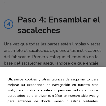
Paso 4: Ensamblar el
4
sacaleches
Una vez que todas las partes estén limpias y secas,
ensamble el sacaleches siguiendo las instrucciones
del fabricante. Primero, coloque el embudo en la
base del sacaleches asegurándose de que encaje
correctamente. Luego, conecte el tubo al embudo
y asegúrese de que esté bien ajustado. Finalmente,
Utilizamos cookies y otras técnicas de seguimiento para
conecte el tubo a la botella recolectora de leche y
mejorar su experiencia de navegación en nuestro sitio
asegúrese de que también esté bien ajustado.
web, para mostrarle contenido personalizado y anuncios
Verifique que todas las piezas estén correctamente
apropiados, para analizar el tráfico en nuestro sitio web y
para entender de dónde vienen nuestros visitantes.
conectadas antes de comenzar a utilizar el