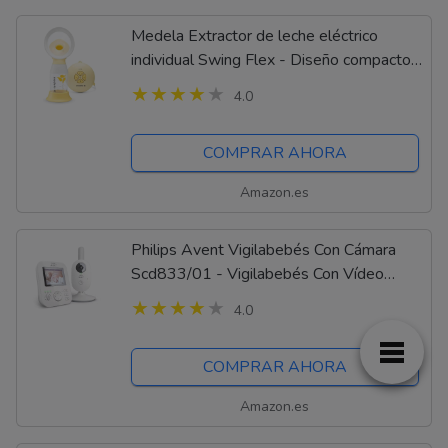
Medela Extractor de leche eléctrico
individual Swing Flex - Diseño compacto,
con embudos PersonalFit Flex y
4.0
tecnología de extracción de 2 fases de
Medela
COMPRAR AHORA
Amazon.es
Philips Avent Vigilabebés Con Cámara
Scd833/01 - Vigilabebés Con Vídeo
Digital Con Privacidad Y Seguridad (a-
4.0
fhss), Pantalla A Color De 2,7", Nanas...
COMPRAR AHORA
Amazon.es