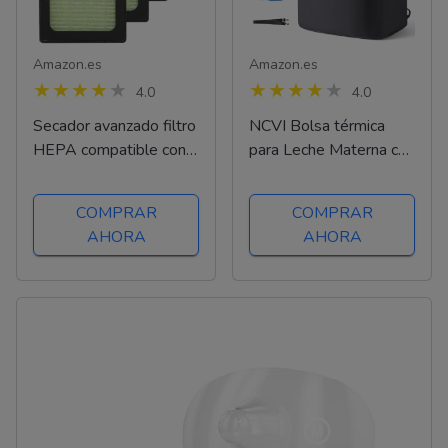
Amazon.es
Amazon.es
4.0
4.0
Secador avanzado filtro
NCVI Bolsa térmica
HEPA compatible con
para Leche Materna con
Baby Brezza Baby
compresa de Hielo,
Bottle Dryer Advanced,
Bolsa de Comida
COMPRAR
COMPRAR
paquete de 4
isotérmica, Bolsa para
AHORA
AHORA
biberones con
Capacidad para 6
biberones, Bolsa de...