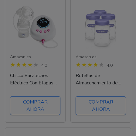
Amazon.es
Amazon.es
4.0
4.0
Chicco Sacaleches
Botellas de
Eléctrico Con Etapas
Almacenamiento de
De Estimulación Y
Leche Materna de
Extracción, 10 Niveles
Lansinoh para recoger y
COMPRAR
COMPRAR
De Intensidad, Cómodo
guardar la leche
AHORA
AHORA
Y Rápido, Forma
materna de forma fácil y
Ergonómica, Con Tetina
segura, 160 ml / 4 uds
Inclinada Y...