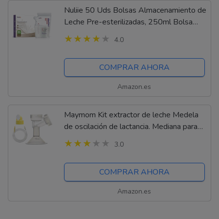
Nuliie 50 Uds Bolsas Almacenamiento de
Leche Pre-esterilizadas, 250ml Bolsa
Para Leche Materna con Boquilla
4.0
Dispensadora, Libre de BPA, Bolsa Auto-
Portante,...
COMPRAR AHORA
Amazon.es
Maymom Kit extractor de leche Medela
de oscilación de lactancia. Mediana para
senos (Comparable a Medela PersonalFit
3.0
15mm), válvula, membrana y tubo de...
COMPRAR AHORA
Amazon.es