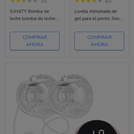
3.0
4.0
SANITY Bomba de
Livella Almohada de
leche bomba de leche
gel para el pecho 3en1
manual Bomba de leche
Almohada de
con bola de succión
enfriamiento y
COMPRAR
COMPRAR
calentamiento para el
AHORA
AHORA
pecho y la lactancia -
Aplicable con el
sacaleches - Relaja y...