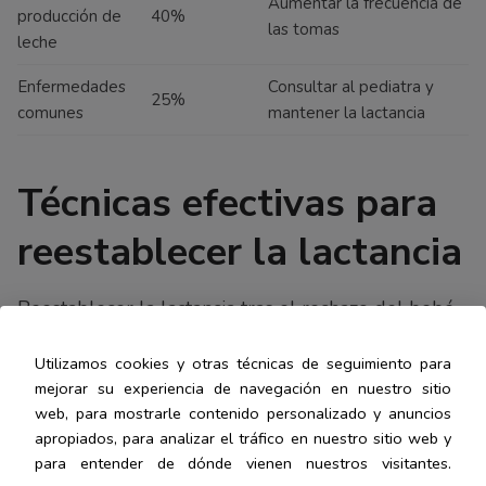
Aumentar la frecuencia de
producción de
40%
las tomas
leche
Enfermedades
Consultar al pediatra y
25%
comunes
mantener la lactancia
Técnicas efectivas para
reestablecer la lactancia
Reestablecer la lactancia tras el rechazo del bebé
puede ser complicado. Hay técnicas que ayudan a
Utilizamos cookies y otras técnicas de seguimiento para
superar estas dificultades. Estas fortalecen el
mejorar su experiencia de navegación en nuestro sitio
vínculo entre madre e hijo.
web, para mostrarle contenido personalizado y anuncios
apropiados, para analizar el tráfico en nuestro sitio web y
para entender de dónde vienen nuestros visitantes.
Contacto piel con piel