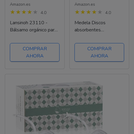
Amazon.es
Amazon.es
4.0
4.0
Lansinoh 23110 -
Medela Discos
Bálsamo orgánico para
absorbentes
los pezones, unisex
desechables Safe &
Dry thin - Discos de
COMPRAR
COMPRAR
lactancia
AHORA
AHORA
extremadamente finos
y muy absorbentes,
paquete de 60 discos
de lactancia...