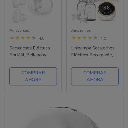
Amazon.es
Amazon.es
4.0
4.0
Sacaleches Eléctrico
Unipampa Sacaleches
Portátil, Bellababy
Eléctrico Recargable,
Extractor de Leche
Extractor de Leche
Inalámbrico con
Doble PortáTil, Pantalla
COMPRAR
COMPRAR
Pantalla táctil LCD,
Táctil Sensible LED, 3
AHORA
AHORA
Sacaleches Recargable
Modos y 9 Niveles de
con 3 Modos y 9
Succión, sin BPA
Niveles Bridas de 24
mm