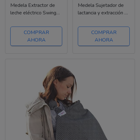
Medela Extractor de
Medela Sujetador de
leche eléctrico Swing
lactancia y extracción 3
Maxi Flex, Más leche en
en 1, Transpirable y
menos tiempo, con
ligero para el máximo
COMPRAR
COMPRAR
protectores PersonalFit
confort durante la
AHORA
AHORA
Flex y tecnología
alimentación, la
Medela 2-Phase
extracción eléctrica o
Expression
la...