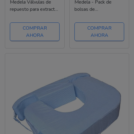
Medela Válvulas de
Medela - Pack de
repuesto para extractor
bolsas de
de leche y membranas
almacenamiento de
- Piezas de repuesto
leche materna de 180
COMPRAR
COMPRAR
para sacaleches
ml, bolsas de recogida
AHORA
AHORA
Medela Swing, Mini
de leche materna sin
Electric y Harmony
BPA con doble cierre,
de congelación y...