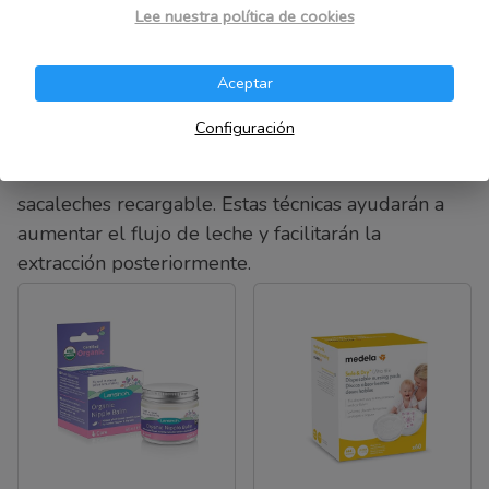
Lee nuestra política de cookies
técnicas como masajes suaves en los senos y
aplicar calor. Para los masajes, coloquen las
Aceptar
palmas de las manos en los senos y realicen
movimientos circulares suaves y ascendentes.
Configuración
Apliquen calor mediante una compresa tibia o una
ducha caliente antes de comenzar a usar el
sacaleches recargable. Estas técnicas ayudarán a
aumentar el flujo de leche y facilitarán la
extracción posteriormente.