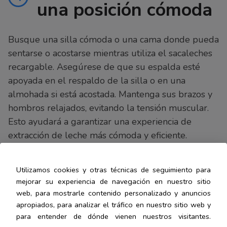
una posición cómoda
Busque una silla cómoda o una cama donde pueda
sentarse o acostarse mientras utiliza el sacaleches
recargable. Asegúrese de que su espalda esté
apoyada en el respaldo de la silla o en una
almohada si está acostada. Mantenga sus brazos y
hombros relajados, evitando la tensión muscular.
Esto ayudará a garantizar una experiencia de
extracción de leche más cómoda y eficiente.
Paso 5: Estimular la
Utilizamos cookies y otras técnicas de seguimiento para
5
mejorar su experiencia de navegación en nuestro sitio
producción de leche
web, para mostrarle contenido personalizado y anuncios
apropiados, para analizar el tráfico en nuestro sitio web y
para entender de dónde vienen nuestros visitantes.
Para estimular la producción de leche, utilicen