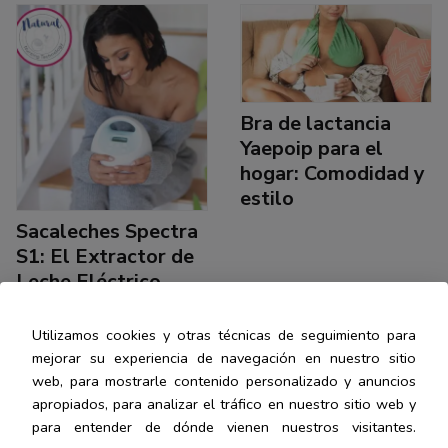
Bra de lactancia
Yaepoip para el
hogar: Comodidad y
estilo
Sacaleches Spectra
S1: El Extractor de
Leche Eléctrico
Revolucionario para
la Extracción de
Utilizamos cookies y otras técnicas de seguimiento para
Leche Materna
mejorar su experiencia de navegación en nuestro sitio
web, para mostrarle contenido personalizado y anuncios
apropiados, para analizar el tráfico en nuestro sitio web y
Reseñas
Reseñas
para entender de dónde vienen nuestros visitantes.