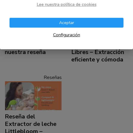
Lee nuestra política de cookies
Aceptar
Cojín de Lactancia
Extractor de Leche
Configuración
RUGUIES: Ajustable
Materna
y Ergonómico,
Hovineumoo Manos
nuestra reseña
Libres – Extracción
eficiente y cómoda
Reseñas
Reseña del
Extractor de leche
Littlebloom –