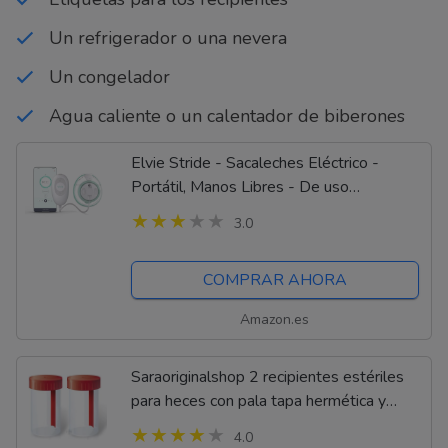
Un refrigerador o una nevera
Un congelador
Agua caliente o un calentador de biberones
Elvie Stride - Sacaleches Eléctrico -
Portátil, Manos Libres - De uso
hospitalario, cómodo, ligero - Control por
3.0
App - Con 2 Modos y 150 ml de
Capacidad por...
COMPRAR AHORA
Amazon.es
Saraoriginalshop 2 recipientes estériles
para heces con pala tapa hermética y
etiqueta de datos adhesiva 60 ml carpeta
4.0