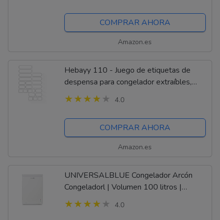
heces análisis de laboratorio exámenes...
COMPRAR AHORA
Amazon.es
Hebayy 110 - Juego de etiquetas de
despensa para congelador extraíbles,
resistente al agua y aceite, para
4.0
recipientes de alimentos, frascos, cocina,...
COMPRAR AHORA
Amazon.es
UNIVERSALBLUE Congelador Arcón
Congeladorl | Volumen 100 litros |
Congelador Vertical | Congelador
4.0
Refrigerador 2 en 1 | Bajo Consumo |