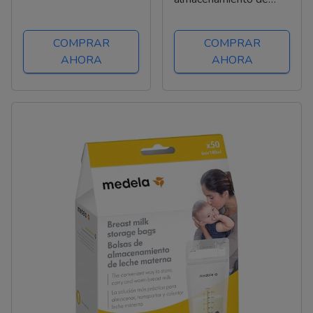
Almacenamiento De
leche materna,
Leche Botella De
esenciales para la
COMPRAR
COMPRAR
Leche Materna Tapas
lactancia materna,
AHORA
AHORA
De Botella De Silicona
bolsas de congelador
Biberones Discos De
de leche materna,
Fondo De...
bolsas de lactancia
marcables