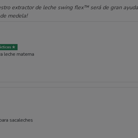
stro extractor de leche swing flex™ será de gran ayuda
 de medela!
cticas ✯
ra leche materna
ara sacaleches