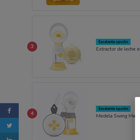
Excelente opción
3
Extractor de leche 
Excelente opción
4
Medela Swing Maxi