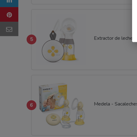
Extractor de leche 
5
Medela - Sacaleche
6