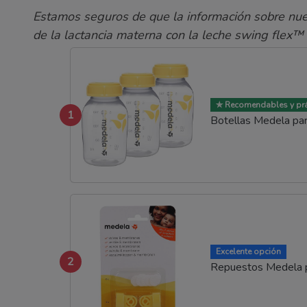
Estamos seguros de que la información sobre nue
de la lactancia materna con la leche swing flex™
✯ Recomendables y prá
1
Botellas Medela pa
Excelente opción
2
Repuestos Medela p