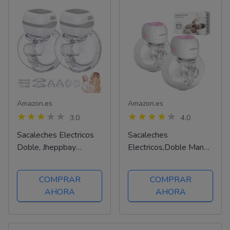
Amazon.es
Amazon.es
3.0
4.0
Sacaleches Electricos
Sacaleches
Doble, Jheppbay
Electricos,Doble Manos
Sacaleches Manos
Libres Sacaleches,2
Libres 12 Niveles y 3
Modos y 9 Niveles con
COMPRAR
COMPRAR
Modos con Pantalla
pantalla LCD,Bombeo
AHORA
AHORA
LCD, Extractor de
Fuerte,Leche a Prueba
Leche Materna Portátil
de Fugas, con bridas de
con Función de...
21mm/24mm(Rosa...