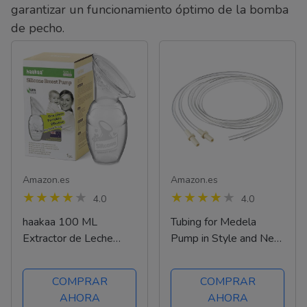
garantizar un funcionamiento óptimo de la bomba
de pecho.
Amazon.es
Amazon.es
4.0
4.0
haakaa 100 ML
Tubing for Medela
Extractor de Leche
Pump in Style and New
Manual, Silicona
Pump in Style
Sacaleches Manual,
Advanced Breast
COMPRAR
COMPRAR
Breast Pump,
Pump-retail pack of 2
AHORA
AHORA
Saludable e Inofensivo