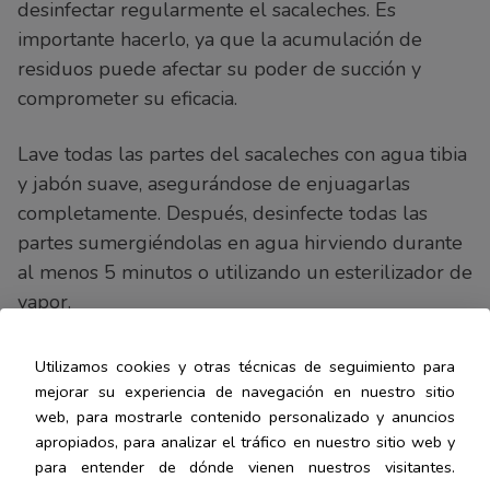
desinfectar regularmente el sacaleches. Es
importante hacerlo, ya que la acumulación de
residuos puede afectar su poder de succión y
comprometer su eficacia.
Lave todas las partes del sacaleches con agua tibia
y jabón suave, asegurándose de enjuagarlas
completamente. Después, desinfecte todas las
partes sumergiéndolas en agua hirviendo durante
al menos 5 minutos o utilizando un esterilizador de
vapor.
Asegúrese de dejar que todas las partes se
Utilizamos cookies y otras técnicas de seguimiento para
sequen completamente antes de volver a armar el
mejorar su experiencia de navegación en nuestro sitio
sacaleches.
web, para mostrarle contenido personalizado y anuncios
apropiados, para analizar el tráfico en nuestro sitio web y
para entender de dónde vienen nuestros visitantes.