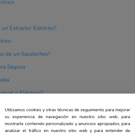
ctrico
un Extractor Eléctrico?
trico
so de un Sacaleches?
era Segura
aída
anual o Eléctrico?
or de Leche Eléctrico?
Utilizamos cookies y otras técnicas de seguimiento para mejorar
su experiencia de navegación en nuestro sitio web, para
r un extractor de leche eléctrico?
mostrarle contenido personalizado y anuncios apropiados, para
analizar el tráfico en nuestro sitio web y para entender de
re en la lactancia?