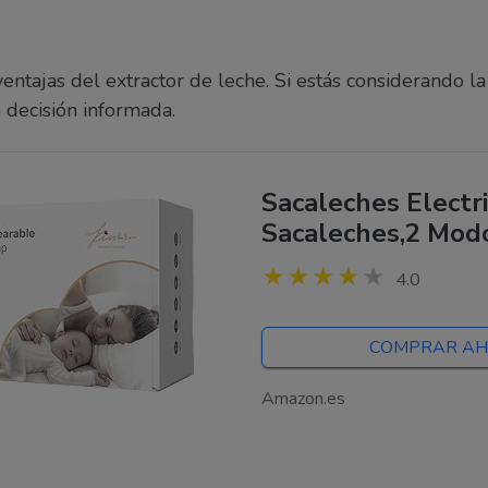
entajas del extractor de leche. Si estás considerando la
 decisión informada.
Sacaleches Electr
Sacaleches,2 Modo
LCD,Bombeo Fuert
4.0
Ultra Silenciosa,co
COMPRAR A
Amazon.es