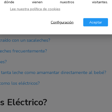
dónde vienen nuestros visitantes.
?
Lee nuestra política de cookies
Configuración
Aceptar
s?
raído con un sacaleches?
aleches frecuentemente?
hes?
r tanta leche como amamantar directamente al bebé?
como los eléctricos?
s Eléctrico?