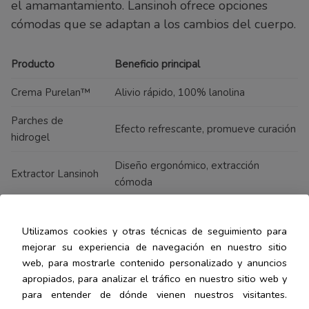
el amamantamiento. Lansinoh ofrece opciones
cómodas que se adaptan a los cambios del cuerpo.
Producto
Beneficio principal
Crema Purelan™
Alivio rápido, 100% lanolina
Parches de
Efecto refrescante, promueve curación
hidrogel
Diseño ergonómico, extracción
Extractor Lansinoh
cómoda
Cada madre es única. Prueba diferentes productos
Utilizamos cookies y otras técnicas de seguimiento para
para encontrar lo que mejor funcione para ti y tu
mejorar su experiencia de navegación en nuestro sitio
bebé.
web, para mostrarle contenido personalizado y anuncios
apropiados, para analizar el tráfico en nuestro sitio web y
para entender de dónde vienen nuestros visitantes.