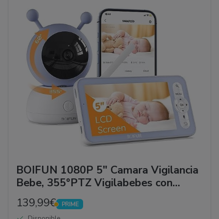
BOIFUN 1080P 5" Camara Vigilancia
Bebe, 355°PTZ Vigilabebes con
Camara, Monitoreo de Movimiento, 3
139,99€
PRIME
Modos de Detección Inteligente,
PRIME
Disponible