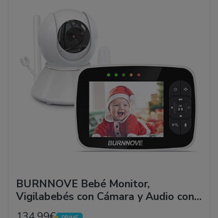
BURNNOVE Bebé Monitor,
Vigilabebés con Cámara y Audio con
Pantalla LCD de 3.5", 355 ° / 120 °
134,99€
PRIME