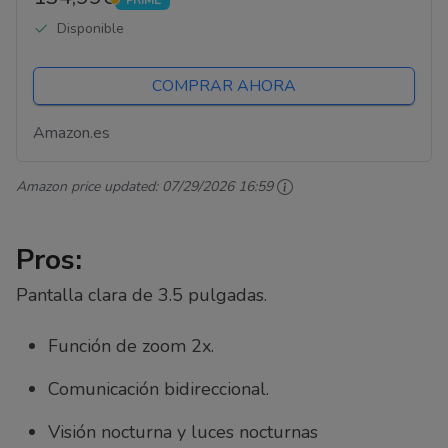
Giratorio, Zoom 2X, Modo Eco Visión
PRIME
Disponible
Nocturna, Comunicación...
COMPRAR AHORA
Amazon.es
Amazon price updated:
07/29/2026 16:59
Pros:
Pantalla clara de 3.5 pulgadas.
Función de zoom 2x.
Comunicación bidireccional.
Visión nocturna y luces nocturnas