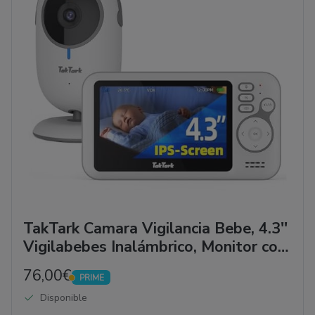
TakTark Camara Vigilancia Bebe, 4.3''
Vigilabebes Inalámbrico, Monitor con
Visión Nocturna, VOX, Comunicación
76,00€
PRIME
Bidireccional, Sensor de Temperatura,
PRIME
Disponible
Sin...