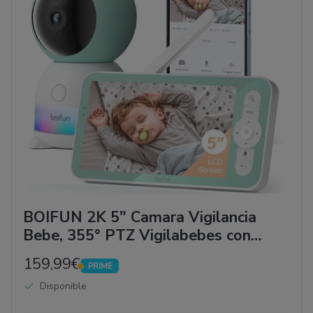
BOIFUN 2K 5" Camara Vigilancia
Bebe, 355° PTZ Vigilabebes con
Camara, Monitoreo de Movimiento y
159,99€
PRIME
Seguimiento Automático, VOX,
PRIME
Disponible
Monitor y Movil, Luz de Noche