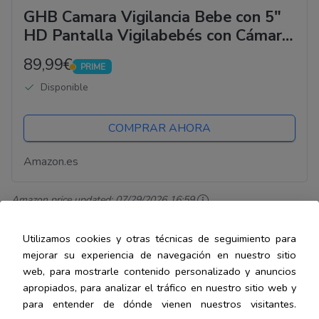
GHB Camara Vigilancia Bebe con 5"
HD Pantalla Vigilabebés con Cámara
Batería de 4000mAh Soporta 4
89,99€
PRIME
Cámaras, Pantalla Dividida, 4×Zoom,
PRIME
Disponible
Visión Nocturna,...
COMPRAR AHORA
Amazon.es
Amazon price updated:
07/29/2026 16:59
Utilizamos cookies y otras técnicas de seguimiento para
Pros:
mejorar su experiencia de navegación en nuestro sitio
web, para mostrarle contenido personalizado y anuncios
Pantalla HD de 5 pulgadas.
apropiados, para analizar el tráfico en nuestro sitio web y
para entender de dónde vienen nuestros visitantes.
Imagen clara incluso en condiciones de poca