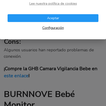
Lee nuestra política de cookies
luz.
Batería de alta capacidad.
Aceptar
Función de monitoreo fácil.
Configuración
Cons:
Algunos usuarios han reportado problemas de
conexión.
¡Compre la GHB Camara Vigilancia Bebe en
este enlace
!
BURNNOVE Bebé
Monitor