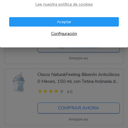
Lee nuestra política de cookies
NUK Jolie - Sacaleches manual
Aceptar
4.0
Configuración
COMPRAR AHORA
Amazon.es
Chicco NaturalFeeling Biberón Anticólicos
0 Meses, 150 ml, con Tetina Inclinada de
Silicona Suave y Doble Válvula Anti
4.0
Cólicos, Alimentación Natural y...
COMPRAR AHORA
Amazon.es