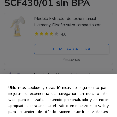
SCF430/01 sin BPA
Medela Extractor de leche manual
Harmony, Diseño suizo compacto con
embudos PersonalFit Flex y tecnología
4.0
Medela 2-Phase Expression
COMPRAR AHORA
Amazon.es
Sacaleches Manual de Lansinoh,
ergonómico, discreto, cómodo y único
Utilizamos cookies y otras técnicas de seguimiento para
4.0
mejorar su experiencia de navegación en nuestro sitio
web, para mostrarle contenido personalizado y anuncios
COMPRAR AHORA
apropiados, para analizar el tráfico en nuestro sitio web y
para entender de dónde vienen nuestros visitantes.
Amazon.es