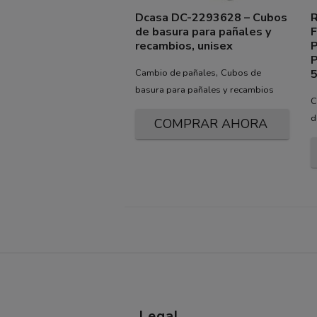
Dcasa DC-2293628 – Cubos
de basura para pañales y
recambios, unisex
P
P
,
Cambio de pañales
Cubos de
5
basura para pañales y recambios
C
d
COMPRAR AHORA
Legal