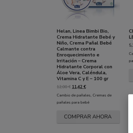
Helan, Linea Bimbi Bio,
C
Crema Hidratante Bebé y
L
Niño, Crema Pañal Bebé
5
Calmante contra
Ca
Enroquecimiento e
Irritación – Crema
pa
Hidratante Corporal con
Áloe Vera, Caléndula,
Vitamina C y E – 100 gr
El
El
12,00
€
11,42
€
precio
precio
,
Cambio de pañales
Cremas de
original
actual
pañales para bebé
era:
es:
12,00 €.
11,42 €.
COMPRAR AHORA