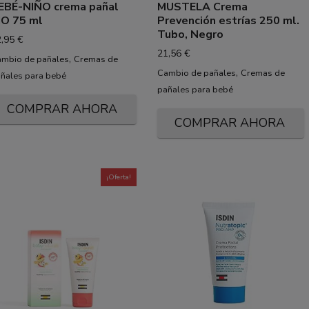
EBÉ-NIÑO crema pañal
MUSTELA Crema
IO 75 ml
Prevención estrías 250 ml.
Tubo, Negro
2,95
€
21,56
€
,
mbio de pañales
Cremas de
,
Cambio de pañales
Cremas de
ñales para bebé
pañales para bebé
COMPRAR AHORA
COMPRAR AHORA
¡Oferta!