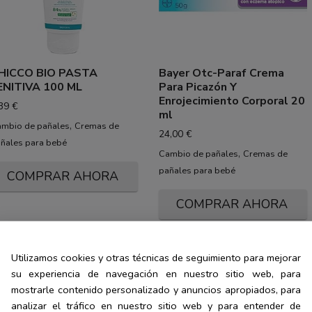
HICCO BIO PASTA
Bayer Otc-Paraf Crema
ENITIVA 100 ML
Para Picazón Y
Enrojecimiento Corporal 20
,39
€
ml
,
mbio de pañales
Cremas de
24,00
€
ñales para bebé
,
Cambio de pañales
Cremas de
pañales para bebé
COMPRAR AHORA
COMPRAR AHORA
Utilizamos cookies y otras técnicas de seguimiento para mejorar
su experiencia de navegación en nuestro sitio web, para
mostrarle contenido personalizado y anuncios apropiados, para
analizar el tráfico en nuestro sitio web y para entender de