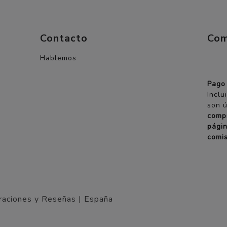
Contacto
Com
Hablemos
Pago
Incl
son ú
comp
pági
comis
raciones y Reseñas | España