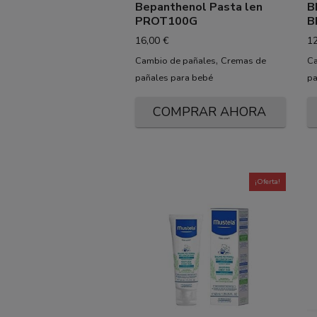
Bepanthenol Pasta len
B
PROT100G
B
16,00
€
1
,
Cambio de pañales
Cremas de
Ca
pañales para bebé
pa
COMPRAR AHORA
¡Oferta!