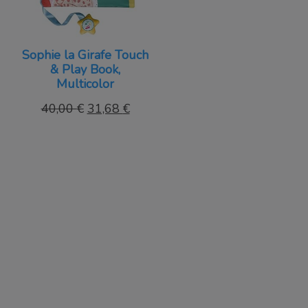
Sophie la Girafe Touch
& Play Book,
Multicolor
El
El
40,00
€
31,68
€
precio
precio
original
actual
era:
es:
40,00 €.
31,68 €.