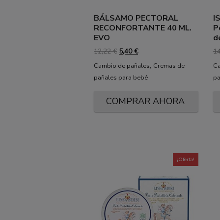
BÁLSAMO PECTORAL
I
RECONFORTANTE 40 ML.
P
EVO
d
El
El
12,22
€
5,40
€
1
precio
precio
,
Cambio de pañales
Cremas de
Ca
original
actual
pañales para bebé
pa
era:
es:
12,22 €.
5,40 €.
COMPRAR AHORA
¡Oferta!