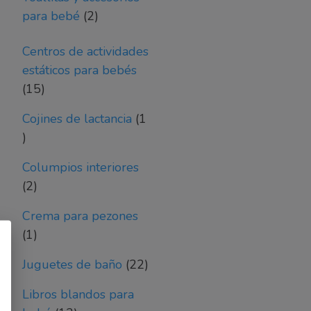
2
para bebé
2
productos
Centros de actividades
estáticos para bebés
15
15
productos
Cojines de lactancia
1
1
producto
Columpios interiores
2
2
productos
Crema para pezones
1
1
producto
22
Juguetes de baño
22
productos
Libros blandos para