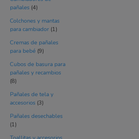
4
pañales
4
productos
Colchones y mantas
1
para cambiador
1
producto
Cremas de pañales
9
para bebé
9
productos
Cubos de basura para
pañales y recambios
8
8
productos
Pañales de tela y
3
accesorios
3
productos
Pañales desechables
1
1
producto
Toallitas y accesorios