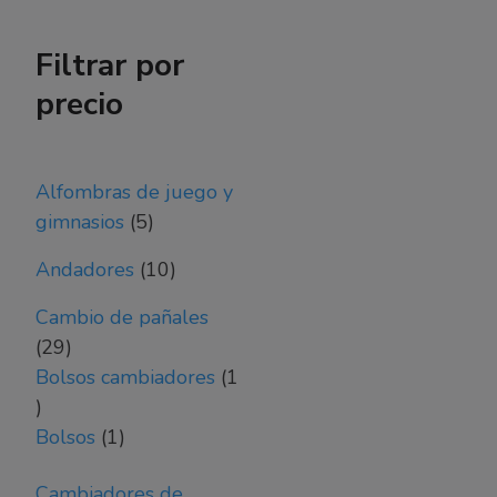
Filtrar por
precio
Alfombras de juego y
5
gimnasios
5
productos
10
Andadores
10
productos
Cambio de pañales
29
29
productos
Bolsos cambiadores
1
1
producto
1
Bolsos
1
producto
Cambiadores de