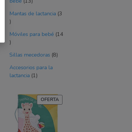
13
bebé
13
productos
Mantas de lactancia
3
3
productos
Móviles para bebé
14
14
productos
8
Sillas mecedoras
8
productos
Accesorios para la
1
lactancia
1
producto
PRODUCTO
OFERTA
EN
OFERTA