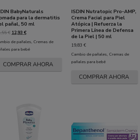
SDIN BabyNaturals
ISDIN Nutratopic Pro-AMP,
omada para la dermatitis
Crema Facial para Piel
el pañal, 50 ml
Atópica | Refuerza la
Primera Línea de Defensa
El
El
4,55
€
12,93
€
de la Piel | 50 ml
precio
precio
,
mbio de pañales
Cremas de
original
actual
19,83
€
ñales para bebé
era:
es:
,
Cambio de pañales
Cremas de
14,55 €.
12,93 €.
pañales para bebé
COMPRAR AHORA
COMPRAR AHORA