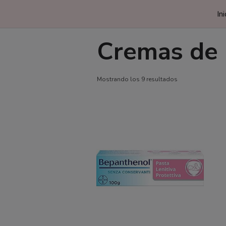
Saltar
Ini
al
contenido
Cremas de 
Ordenado
Mostrando los 9 resultados
por
puntuación
media