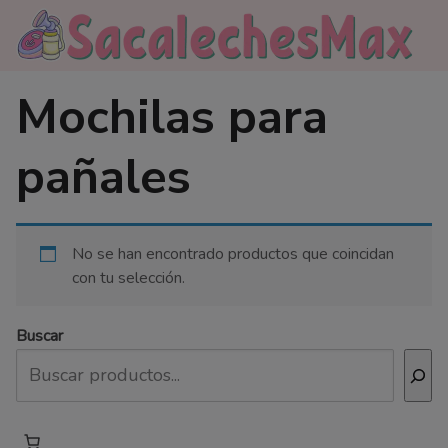
Saltar
al
contenido
Mochilas para
pañales
No se han encontrado productos que coincidan
con tu selección.
Buscar