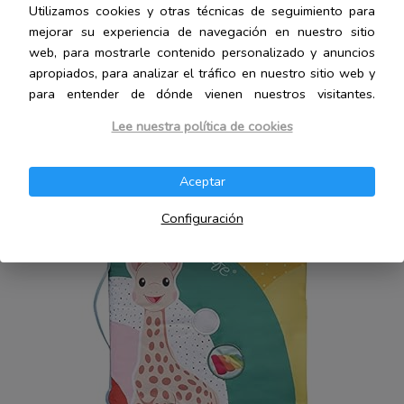
Utilizamos cookies y otras técnicas de seguimiento para
13
Libros blandos para bebé
13
mejorar su experiencia de navegación en nuestro sitio
productos
3
Mantas de lactancia
3
web, para mostrarle contenido personalizado y anuncios
apropiados, para analizar el tráfico en nuestro sitio web y
productos
14
Móviles para bebé
14
para entender de dónde vienen nuestros visitantes.
productos
Lee nuestra política de cookies
8
Sillas mecedoras
8
productos
1
Accesorios para la lactancia
1
Aceptar
producto
Configuración
PRO
OFERTA
EN
OFE