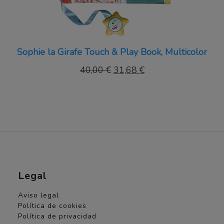
Sophie la Girafe Touch & Play Book, Multicolor
El
El
40,00
€
31,68
€
precio
precio
original
actual
era:
es:
40,00 €.
31,68 €.
Legal
Aviso legal
Política de cookies
Política de privacidad