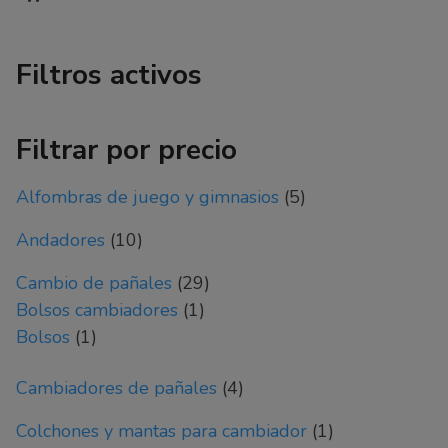
Filtros activos
Filtrar por precio
5
Alfombras de juego y gimnasios
5
productos
10
Andadores
10
productos
29
Cambio de pañales
29
1
productos
Bolsos cambiadores
1
1
producto
Bolsos
1
producto
4
Cambiadores de pañales
4
productos
1
Colchones y mantas para cambiador
1